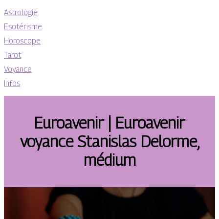
Astrologie
Esotérisme
Horoscope
Tarot
Voyance
Infos
Euroavenir | Euroavenir
voyance Stanislas Delorme,
médium