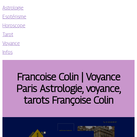
Astrologie
Esotérisme
Horoscope
Tarot
Voyance
Infos
Francoise Colin | Voyance
Paris Astrologie, voyance,
tarots Françoise Colin