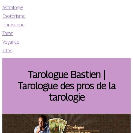
Astrologie
Esotérisme
Horoscope
Tarot
Voyance
Infos
Tarologue Bastien |
Tarologue des pros de la
tarologie